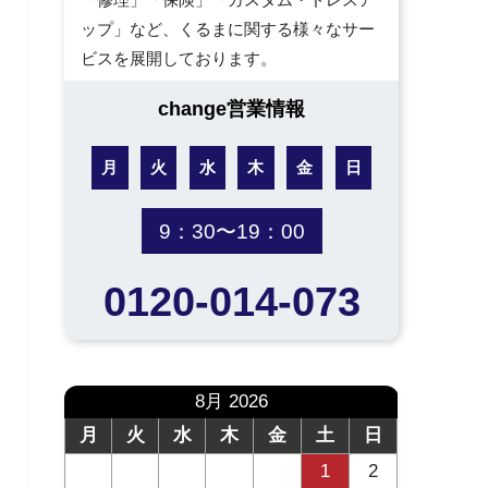
ップ」など、くるまに関する様々なサー
ビスを展開しております。
change営業情報
月
火
水
木
金
日
9：30〜19：00
0120-014-073
8月 2026
月
火
水
木
金
土
日
1
2