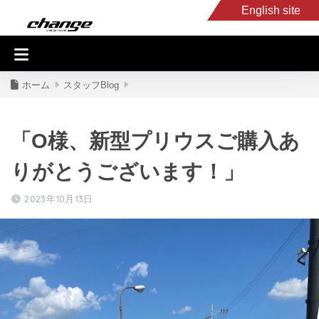
English site
入庫車情報
くるま・バイク買取
キャンピングカー
スタッフB
ホーム
スタッフBlog
「O様、新型プリウスご購入あ
りがとうございます！」
2023年10月13日