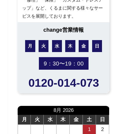
ップ」など、くるまに関する様々なサー
ビスを展開しております。
change営業情報
月
火
水
木
金
日
9：30〜19：00
0120-014-073
8月 2026
月
火
水
木
金
土
日
1
2