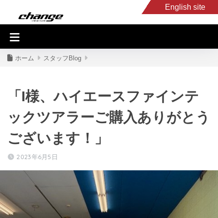
English site
入庫車情報
くるま・バイク買取
キャンピングカー
スタッフB
ホーム
スタッフBlog
「I様、ハイエースファインテ
ックツアラーご購入ありがとう
ございます！」
2023年6月5日