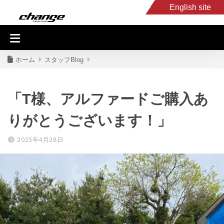
English site
入庫車情報
くるま・バイク買取
キャンピングカー
スタッフB
ホーム
スタッフBlog
「T様、アルファードご購入あ
りがとうございます！」
2023年4月28日