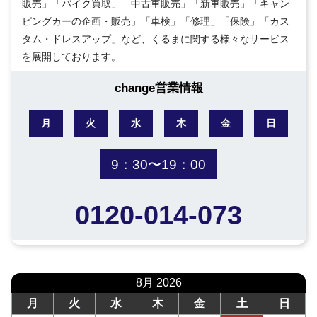
販売」「バイク買取」「中古車販売」「新車販売」「キャン
ピングカーの企画・販売」「車検」「修理」「保険」「カス
タム・ドレスアップ」など、くるまに関する様々なサービス
を展開しております。
change営業情報
月
火
水
木
金
日
9：30〜19：00
0120-014-073
8月 2026
月
火
水
木
金
土
日