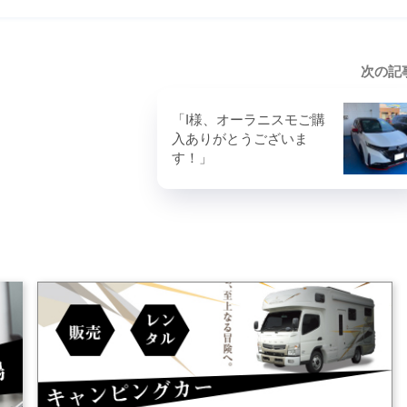
次の記
「I様、オーラニスモご購
入ありがとうございま
す！」