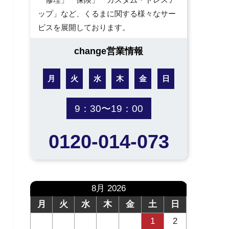
ップ」など、くるまに関する様々なサー
ビスを展開しております。
change営業情報
月
火
水
木
金
日
9：30〜19：00
0120-014-073
8月 2026
月
火
水
木
金
土
日
1
2