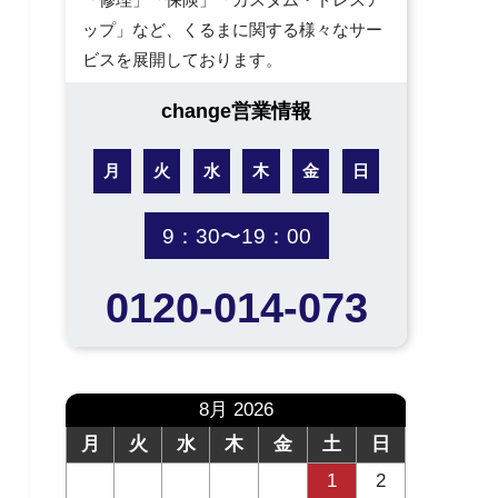
ップ」など、くるまに関する様々なサー
ビスを展開しております。
change営業情報
月
火
水
木
金
日
9：30〜19：00
0120-014-073
8月 2026
月
火
水
木
金
土
日
1
2