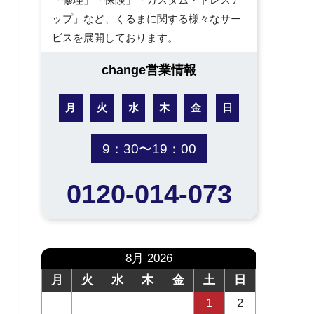
ップ」など、くるまに関する様々なサー
ビスを展開しております。
change営業情報
月
火
水
木
金
日
9：30〜19：00
0120-014-073
8月 2026
月
火
水
木
金
土
日
1
2