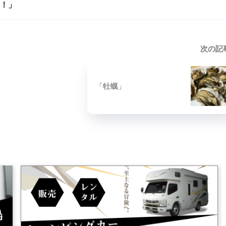
！」
次の記
「牡蠣」