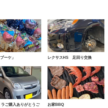
ブーケ」
レクサスHS 足回り交換
ミラご購入ありがとうご
お家BBQ