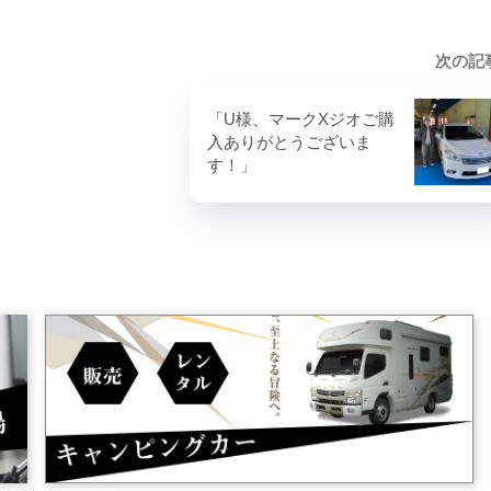
次の記
「U様、マークXジオご購
入ありがとうございま
す！」