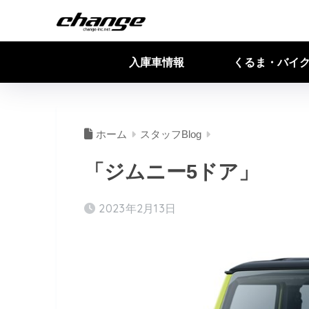
入庫車情報
くるま・バイ
ホーム
スタッフBlog
「ジムニー5ドア」
2023年2月13日