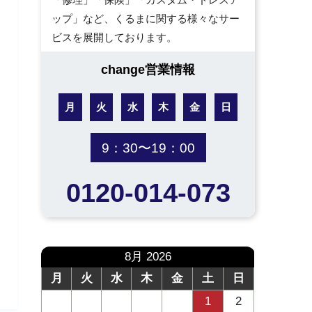
ップ」など、くるまに関する様々なサー
ビスを展開しております。
change営業情報
月
火
水
木
金
日
9：30〜19：00
0120-014-073
8月 2026
月
火
水
木
金
土
日
1
2