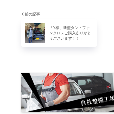
前の記事
「Y様、新型タントファ
ンクロスご購入ありがと
うございます！！」