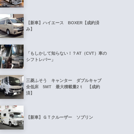
【新車】ハイエース BOXER【成約済
み】
「もしかして知らない！？AT（CVT）車の
シフトレバー」
三菱ふそう キャンター ダブルキャブ
全低床 5MT 最大積載量2ｔ 【成約
済】
【新車】ＧＴクルーザー ソブリン