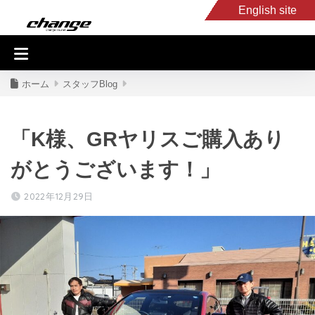
English site
入庫車情報
くるま・バイク買取
キャンピングカー
スタッフB
ホーム
スタッフBlog
「K様、GRヤリスご購入あり
がとうございます！」
2022年12月29日