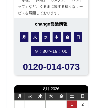
ップ」など、くるまに関する様々なサー
ビスを展開しております。
change営業情報
月
火
水
木
金
日
9：30〜19：00
0120-014-073
8月 2026
月
火
水
木
金
土
日
1
2