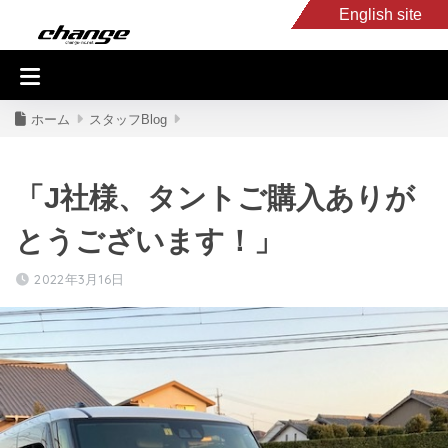
English site
入庫車情報
くるま・バイク買取
キャンピングカー
スタッフB
ホーム
スタッフBlog
「J社様、タントご購入ありが
とうございます！」
2022年3月16日