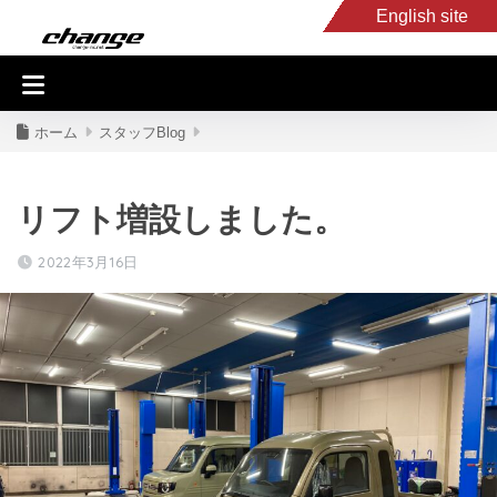
English site
入庫車情報
くるま・バイク買取
キャンピングカー
スタッフB
ホーム
スタッフBlog
リフト増設しました。
2022年3月16日