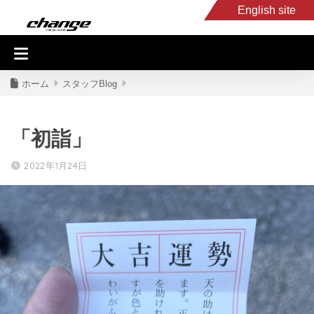
English site
入庫車情報
くるま・バイク買取
キャンピングカー
スタッフB
ホーム
スタッフBlog
「初詣」
2022年1月24日