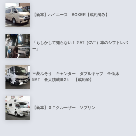
【新車】ハイエース BOXER【成約済み】
「もしかして知らない！？AT（CVT）車のシフトレバ
ー」
三菱ふそう キャンター ダブルキャブ 全低床
5MT 最大積載量2ｔ 【成約済】
【新車】ＧＴクルーザー ソブリン