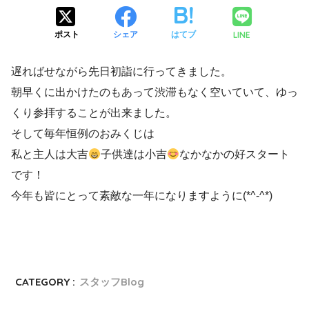
LINE
ポスト
シェア
はてブ
遅ればせながら先日初詣に行ってきました。
朝早くに出かけたのもあって渋滞もなく空いていて、ゆっ
くり参拝することが出来ました。
そして毎年恒例のおみくじは
私と主人は大吉
子供達は小吉
なかなかの好スタート
です！
今年も皆にとって素敵な一年になりますように(*^-^*)
CATEGORY :
スタッフBlog