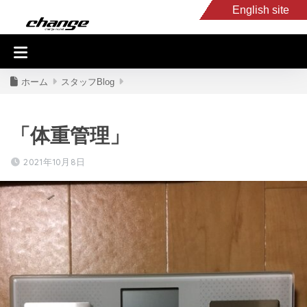
English site
入庫車情報
くるま・バイク買取
キャンピングカー
スタッフB
ホーム
スタッフBlog
「体重管理」
2021年10月8日