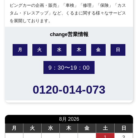
ピングカーの企画・販売」「車検」「修理」「保険」「カス
タム・ドレスアップ」など、くるまに関する様々なサービス
を展開しております。
change営業情報
月
火
水
木
金
日
9：30〜19：00
0120-014-073
8月 2026
月
火
水
木
金
土
日
1
2