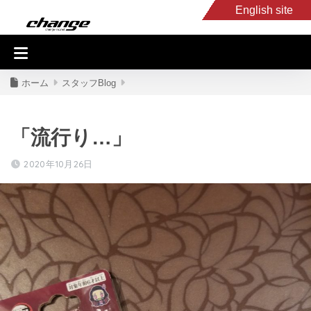
English site
入庫車情報
くるま・バイク買取
キャンピングカー
スタッフB
ホーム
スタッフBlog
「流行り…」
2020年10月26日