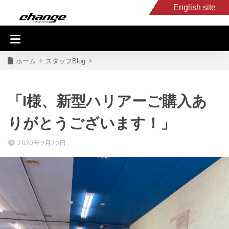
English site
入庫車情報
くるま・バイク買取
キャンピングカー
スタッフB
ホーム
スタッフBlog
「I様、新型ハリアーご購入あ
りがとうございます！」
2020年9月20日